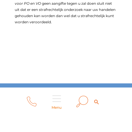
voor PO en VO
geen aangifte tegen u zal doen sluit niet
uit dat er een strafrechtelijk onderzoek naar uw handelen
gehouden kan worden dan wel dat u strafrechtelijk kunt
worden veroordeeld.
Privacy Beleid
Disclaimer
Zoeken
Zoeken
Responsible disclosure
Cookiebeleid
Menu
Copyright © 2026 De Driehoek