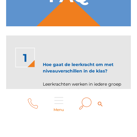
1
Hoe gaat de leerkracht om met
niveauverschillen in de klas?
Leerkrachten werken in iedere groep
op minimaal 3 niveaus, zodat
kinderen altijd de hulp krijgen die zij
Zoeken
Zoeken
nodig hebben.
Menu
lees verder