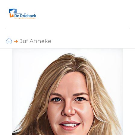
Ga
naar
de
inhoud
Juf Anneke