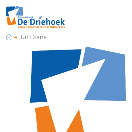
Ga
naar
de
inhoud
Juf Diana